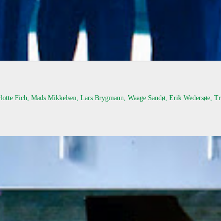
otte Fich, Mads Mikkelsen, Lars Brygmann, Waage Sandø, Erik Wedersøe, Trin