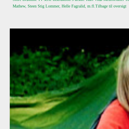
Mathew, Steen Stig Lommer, Helle Fagralid, m.fl.Tilbage til oversigt