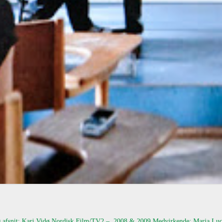
r 10 afsnit: Kari Vidø Nordisk Film/TV2 – 2008 & 2009 Medvirkende: Maria 