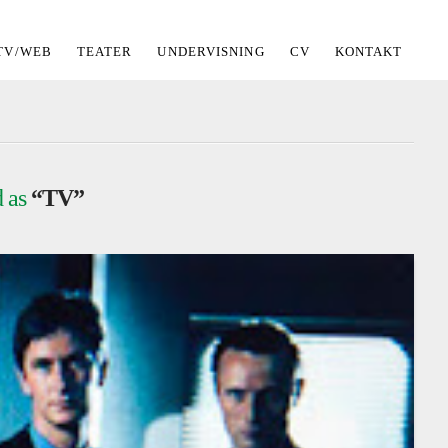
TV/WEB
TEATER
UNDERVISNING
CV
KONTAKT
d as
“TV”