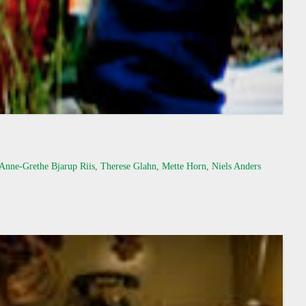
 Anne-Grethe Bjarup Riis, Therese Glahn, Mette Horn, Niels Anders