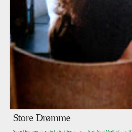
Store Drømme
Store Drømme Tv-serie Instruktion 5 afsnit: Kari Vidø Medforfatte